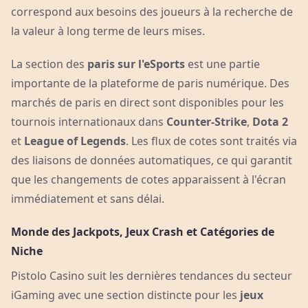
correspond aux besoins des joueurs à la recherche de
la valeur à long terme de leurs mises.
La section des
paris sur l'eSports
est une partie
importante de la plateforme de paris numérique. Des
marchés de paris en direct sont disponibles pour les
tournois internationaux dans
Counter-Strike
,
Dota 2
et
League of Legends
. Les flux de cotes sont traités via
des liaisons de données automatiques, ce qui garantit
que les changements de cotes apparaissent à l'écran
immédiatement et sans délai.
Monde des Jackpots, Jeux Crash et Catégories de
Niche
Pistolo Casino suit les dernières tendances du secteur
iGaming avec une section distincte pour les
jeux