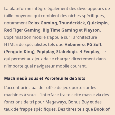
La plateforme intègre également des développeurs de
taille moyenne qui comblent des niches spécifiques,
notamment
Relax Gaming
,
Thunderkick
,
Quickspin
,
Red Tiger Gaming
,
Big Time Gaming
et
Playson
.
L'optimisation mobile s'appuie sur l'architecture
HTML5 de spécialistes tels que
Habanero
,
PG Soft
(Penguin King)
,
Popiplay
,
Stakelogic
et
Evoplay
, ce
qui permet aux jeux de se charger directement dans
n'importe quel navigateur mobile courant.
Machines à Sous et Portefeuille de Slots
L'accent principal de l'offre de jeux porte sur les
machines à sous. L'interface traite cette masse via des
fonctions de tri pour Megaways, Bonus Buy et des
taux de frappe spécifiques. Des titres tels que
Book of