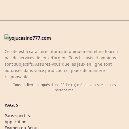
Ce site est à caractère informatif uniquement et ne fournit
pas de services de jeux d'argent. Tous les avis et opinions
sont subjectifs. Assurez-vous que les jeux en ligne sont
autorisés dans votre juridiction et jouez de manière
responsable.
Tous les liens marqués d'une flèche (➜) mènent aux sites de nos
partenaires.
PAGES
Paris sportifs
Application
Examen du Bonus