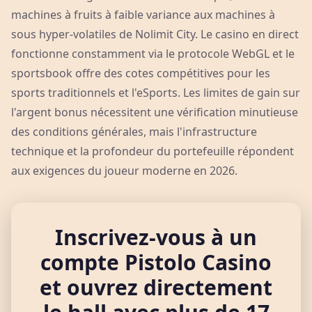
machines à fruits à faible variance aux machines à
sous hyper-volatiles de Nolimit City. Le casino en direct
fonctionne constamment via le protocole WebGL et le
sportsbook offre des cotes compétitives pour les
sports traditionnels et l'eSports. Les limites de gain sur
l'argent bonus nécessitent une vérification minutieuse
des conditions générales, mais l'infrastructure
technique et la profondeur du portefeuille répondent
aux exigences du joueur moderne en 2026.
Inscrivez-vous à un
compte Pistolo Casino
et ouvrez directement