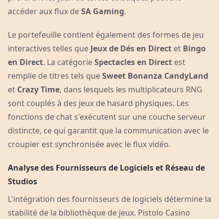
accéder aux flux de
SA Gaming
.
Le portefeuille contient également des formes de jeu
interactives telles que
Jeux de Dés en Direct
et
Bingo
en Direct
. La catégorie
Spectacles en Direct
est
remplie de titres tels que
Sweet Bonanza CandyLand
et
Crazy Time
, dans lesquels les multiplicateurs RNG
sont couplés à des jeux de hasard physiques. Les
fonctions de chat s'exécutent sur une couche serveur
distincte, ce qui garantit que la communication avec le
croupier est synchronisée avec le flux vidéo.
Analyse des Fournisseurs de Logiciels et Réseau de
Studios
L'intégration des fournisseurs de logiciels détermine la
stabilité de la bibliothèque de jeux. Pistolo Casino