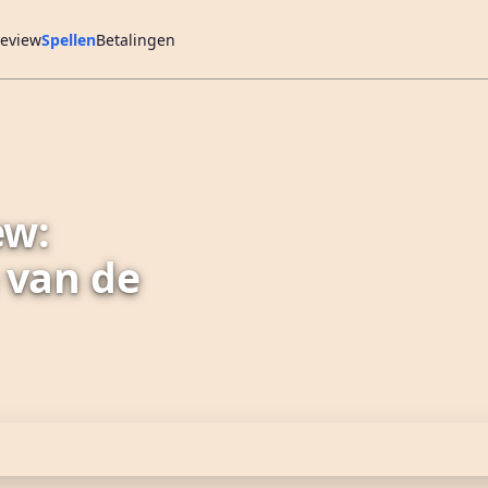
eview
Spellen
Betalingen
ew:
 van de