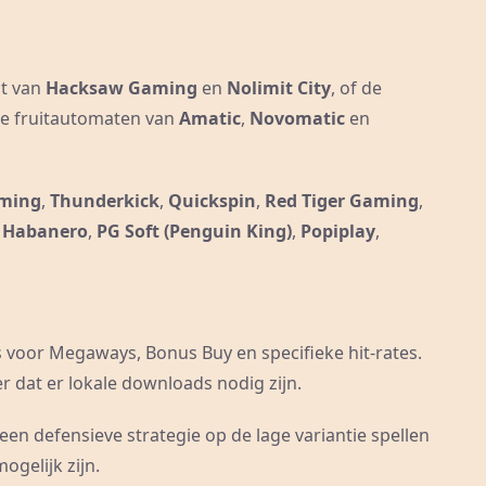
it van
Hacksaw Gaming
en
Nolimit City
, of de
 de fruitautomaten van
Amatic
,
Novomatic
en
aming
,
Thunderkick
,
Quickspin
,
Red Tiger Gaming
,
s
Habanero
,
PG Soft (Penguin King)
,
Popiplay
,
s voor Megaways, Bonus Buy en specifieke hit-rates.
r dat er lokale downloads nodig zijn.
een defensieve strategie op de lage variantie spellen
ogelijk zijn.