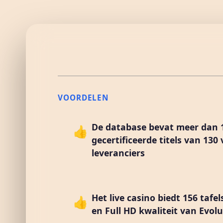
VOORDELEN
De database bevat meer dan 
👍
gecertificeerde titels van 130
leveranciers
Het live casino biedt 156 tafe
👍
en Full HD kwaliteit van Evol