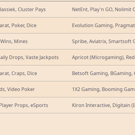
assiek, Cluster Pays
NetEnt, Play'n GO, Nolimit 
arat, Poker, Dice
Evolution Gaming, Pragmatic
t Wins, Mines
Spribe, Aviatrix, Smartsoft
aily Drops, Vaste Jackpots
Apricot (Microgaming), Red
arat, Craps, Dice
Betsoft Gaming, BGaming, 
ds, Video Poker
1X2 Gaming, Booming Game
 Player Props, eSports
Kiron Interactive, Digitain 