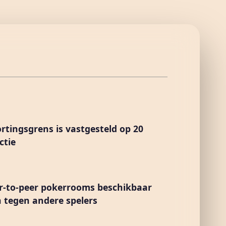
rtingsgrens is vastgesteld op 20
ctie
er-to-peer pokerrooms beschikbaar
 tegen andere spelers