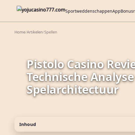
Sportweddenschappen
App
Bonusr
Home
/
Artikelen
/
Spellen
Pistolo Casino Revi
Technische Analyse
Spelarchitectuur
Inhoud