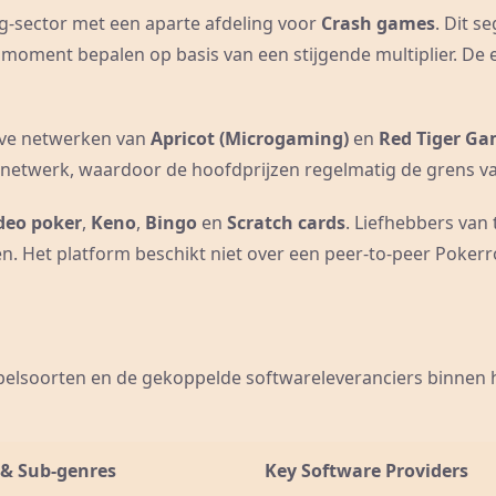
ng-sector met een aparte afdeling voor
Crash games
. Dit s
moment bepalen op basis van een stijgende multiplier. De e
eve netwerken van
Apricot (Microgaming)
en
Red Tiger G
onetwerk, waardoor de hoofdprijzen regelmatig de grens v
deo poker
,
Keno
,
Bingo
en
Scratch cards
. Liefhebbers van
en. Het platform beschikt niet over een peer-to-peer Poke
pelsoorten en de gekoppelde softwareleveranciers binnen h
 & Sub-genres
Key Software Providers